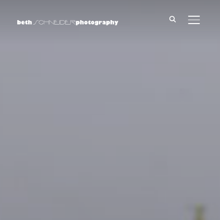
TOGGL