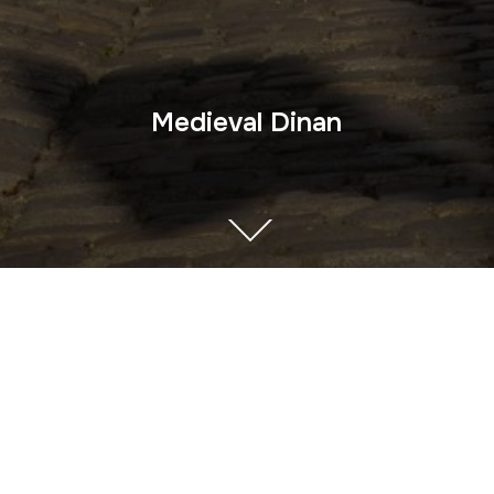
Medieval Dinan